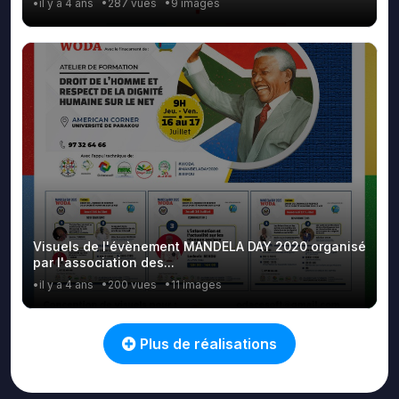
•il y a 4 ans
•287 vues
•9 images
Visuels de l'évènement MANDELA DAY 2020 organisé
par l'association des...
•il y a 4 ans
•200 vues
•11 images
Plus de réalisations