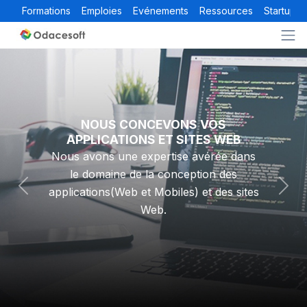
Formations
Emploies
Evénements
Ressources
Startups
NOUS CONCEVONS VOS
APPLICATIONS ET SITES WEB
Nous avons une expertise avérée dans
le domaine de la conception des
applications(Web et Mobiles) et des sites
Previous
Nex
Web.